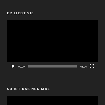
ER LIEBT SIE
Video-
Player
00:00
03:26
SO IST DAS NUN MAL
Video-
Player