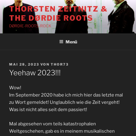
Zum
THORSTEN ZEITNITZ &
Inhalt
THE DØRDIE ROOTS
springen
DØRDIE-ROOTS-ROCK
Menü
VERÖFFENTLICHT
MAI 28, 2023
VON
THOR73
AM
Yeehaw 2023!!!
Wow!
Im September 2020 habe ich mich hier das letzte mal
zu Wort gemeldet! Unglaublich wie die Zeit vergeht!
Was ist nicht alles seit dem passiert!
Mal abgesehen vom teils katastrophalen
Weltgeschehen, gab es in meinem musikalischen