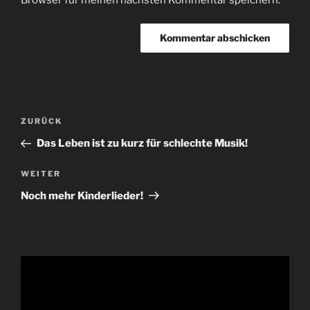
Beitragsnavigation
Vorheriger
ZURÜCK
Beitrag
Das Leben ist zu kurz für schlechte Musik!
Nächster
WEITER
Beitrag
Noch mehr Kinderlieder!