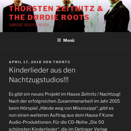
Zum
THORSTEN ZEITNITZ &
Inhalt
THE DØRDIE ROOTS
springen
DØRDIE-ROOTS-ROCK
Menü
VERÖFFENTLICHT
APRIL 17, 2018
VON
THOR73
AM
Kinderlieder aus den
Nachtzugstudios!!!
Es gibt ein neues Projekt im Hause Zeitnitz / Nachtzug!
Nach der erfolgreichen Zusammenarbeit im Jahr 2015
beim Hörspiel „Hände weg von Mississippi“, gibt es
nun einen weiteren Auftrag aus dem Hause FX:one
Audio-Produktionen. Für die CD-Reihe „Die 50
schönsten Kinderlieder“, die im Oetinger Verlag