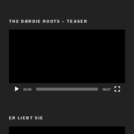
THE DØRDIE ROOTS – TEASER
Video-
Player
00:00
06:57
ER LIEBT SIE
Video-