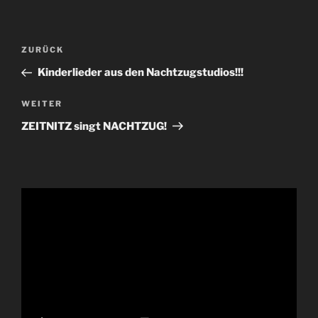
Beitragsnavigation
Vorheriger
ZURÜCK
Beitrag
Kinderlieder aus den Nachtzugstudios!!!
Nächster
WEITER
Beitrag
ZEITNITZ singt NACHTZUG!