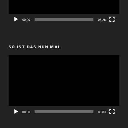
00:00
03:26
SO IST DAS NUN MAL
Video-
Player
00:00
03:03