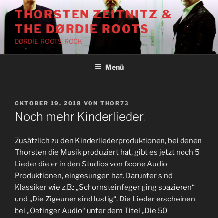
Zum
THORSTEN ZEITNITZ &
Inhalt
THE DØRDIE ROOTS
springen
DØRDIE-ROOTS-ROCK
Menü
VERÖFFENTLICHT
OKTOBER 19, 2018
VON
THOR73
AM
Noch mehr Kinderlieder!
Zusätzlich zu den Kinderliederproduktionen, bei denen
Thorsten die Musik produziert hat, gibt es jetzt noch 5
Lieder die er in den Studios von fx:one Audio
Produktionen, eingesungen hat. Darunter sind
Klassiker wie z.B.: „Schornsteinfeger ging spazieren“
und „Die Zigeuner sind lustig“. Die Lieder erscheinen
bei „Oetinger Audio“ unter dem Titel „Die 50