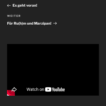
Beitrag
Es geht voran!
Nächster
WEITER
Beitrag
Für Ru(h)m und Marzipan!