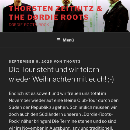
Zum
THORSTEN ZEITNITZ &
Inhalt
THE DØRDIE ROOTS
springen
DØRDIE-ROOTS-ROCK
Menü
VERÖFFENTLICHT
SEPTEMBER 9, 2025
VON
THOR73
AM
Die Tour steht und wir feiern
wieder Weihnachten mit euch! ;-)
Endlich ist es soweit und wir freuen uns total im
November wieder auf eine kleine Club-Tour durch den
Süden der Republik zu gehen. Schließlich müssen wir
doch auch den Südländern unseren „Dørdie-Roots-
Rock“ näher bringen! Die Termine stehen und so sind
wir im November in Augsburg, Isny und traditionell,