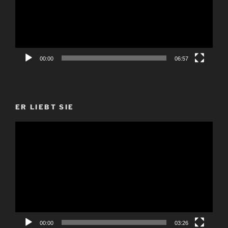
00:00
06:57
ER LIEBT SIE
Video-
Player
00:00
03:26